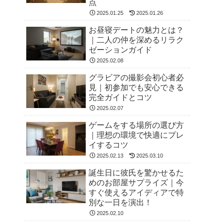
点
2025.01.25
2025.01.26
お昼寝デートの魅力とは？
｜二人の仲を深めるリラク
ゼーションガイド
2025.02.08
グラビアの撮影会初心者必
見｜初参加でも安心できる
完全ガイドとコツ
2025.02.07
ゲームをする場所の選び方
｜理想の環境で快適にプレ
イするコツ
2025.02.13
2025.03.10
誕生日に彼氏を驚かせるた
めのお部屋サプライズ｜今
すぐ使えるアイディアで特
別な一日を演出！
2025.02.10