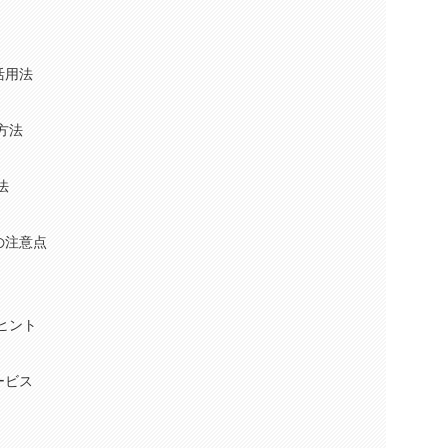
活用法
方法
法
の注意点
ヒント
ービス