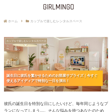
ホーム
カップルで楽しむレンタルスペース
誕生日に彼氏を驚かせるためのお部屋サプライズ
カップルで楽しむレンタルスペース
｜今すぐ使えるアイディアで特別な一日を演出！
誕生日に彼氏を驚かせるためのお部屋サプライズ｜今すぐ
誕生日に彼氏を驚かせるためのお部屋サプライズ｜今すぐ
使えるアイディアで特別な一日を演出！
使えるアイディアで特別な一日を演出！
彼氏の誕生日を特別な日にしたいけど、毎年同じようなプ
ランになってしまう…。そんな悩みを持つあなたのため